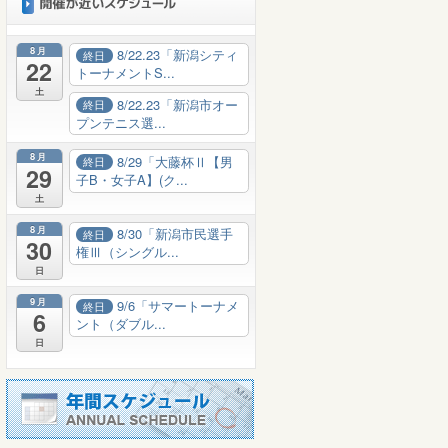
開催が近いイベント
8月
8/22.23「新潟シティ
終日
22
トーナメントS...
土
8/22.23「新潟市オー
終日
プンテニス選...
8月
8/29「大藤杯Ⅱ【男
終日
29
子B・女子A】(ク...
土
8月
8/30「新潟市民選手
終日
30
権Ⅲ（シングル...
日
9月
9/6「サマートーナメ
終日
6
ント（ダブル...
日