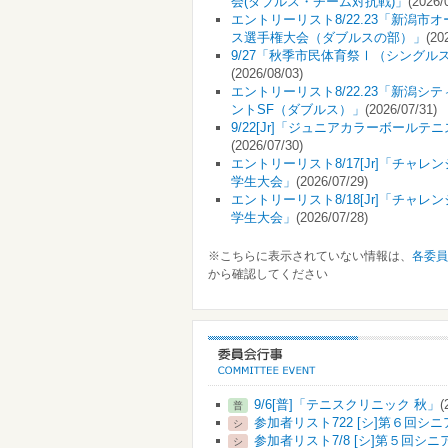
会(ダブルス・チーム対抗戦)」
(2026/
エントリーリスト8/22.23「新潟市
ス選手権大会（ダブルスの部）」
(20
9/27「秋季市民体育祭Ⅰ（シングル
(2026/08/03)
エントリーリスト8/22.23「新潟シ
ントSF（ダブルス）」
(2026/07/31)
9/22[Jr]「ジュニアカラーボールテ
(2026/07/30)
エントリーリスト8/17[Jr]「チャレ
学生大会」
(2026/07/29)
エントリーリスト8/18[Jr]「チャレ
学生大会」
(2026/07/28)
※こちらに表示されていない情報は、
各委員
から確認してください
9/6[普]「テニスクリニック 秋」
(
普
参加者リスト722 [シ]第６回シ
シ
参加者リスト7/8 [シ]第５回シ
シ