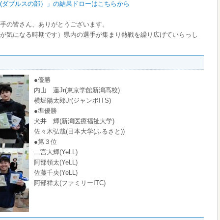
会(ダブルスの部）」の結果ドローはこちらから
手の皆さん、ありがとうございます。
が気になる時期です）県内の選手が集まり熱戦を繰り広げていらっし
●優勝
内山 蓮Jr(東京学館新潟高校)
横堀陽太郎Jr(ジャンボITS)
●準優勝
犬井 輝(新潟医療福祉大学)
佐々木弘哉(日本大学(ふるさと))
●第３位
二宮大輝(YeLL)
阿部領太(YeLL)
佐藤千央(YeLL)
阿部祥太(ファミリーITC)