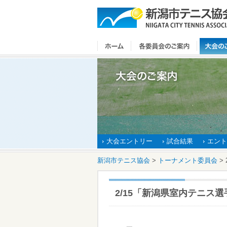
大会エントリー
試合結果
エント
新潟市テニス協会
>
トーナメント委員会
>
2/15「新潟県室内テニス