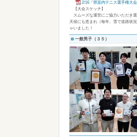
2/16「県室内テニス選手権大
【大会スケッチ】
スムーズな運営にご協力いただき選
天候にも恵まれ（毎年、雪で道路状況
ゃいました！
一般男子（３５）