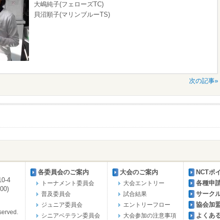
大嶋純子(フェローズTC)
貝沼順子(マリンブルーTS)
次の記事»
各委員会のご案内
大会のご案内
NCTポ
0-4
各種申
トーナメント委員会
大会エントリー
00)
サーク
普及委員会
試合結果
協会加
ジュニア委員会
エントリーフロー
erved.
よくあ
シニアベテラン委員会
大会参加の注意事項