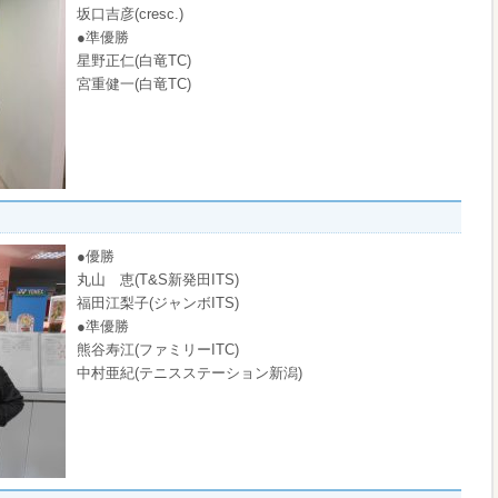
坂口吉彦(cresc.)
●準優勝
星野正仁(白竜TC)
宮重健一(白竜TC)
●優勝
丸山 恵(T&S新発田ITS)
福田江梨子(ジャンボITS)
●準優勝
熊谷寿江(ファミリーITC)
中村亜紀(テニスステーション新潟)