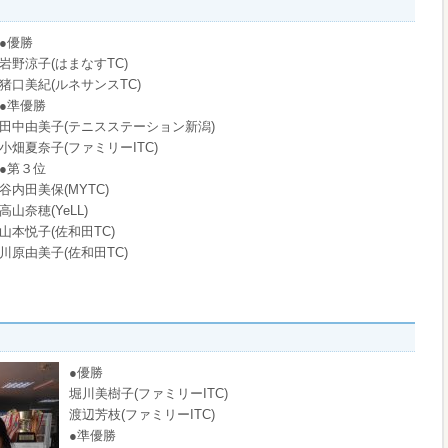
●優勝
岩野涼子(はまなすTC)
猪口美紀(ルネサンスTC)
●準優勝
田中由美子(テニスステーション新潟)
小畑夏奈子(ファミリーITC)
●第３位
谷内田美保(MYTC)
高山奈穂(YeLL)
山本悦子(佐和田TC)
川原由美子(佐和田TC)
●優勝
堀川美樹子(ファミリーITC)
渡辺芳枝(ファミリーITC)
●準優勝