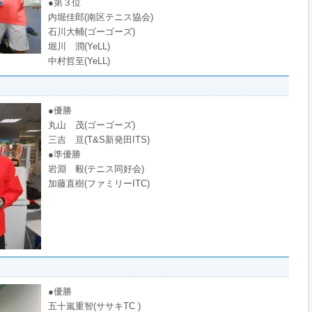
●第３位
内堀佳郎(南区テニス協会)
石川大輔(ゴーゴーズ)
堀川 潤(YeLL)
中村哲至(YeLL)
●優勝
丸山 茂(ゴーゴーズ)
三吉 亘(T&S新発田ITS)
●準優勝
岩淵 毅(テニス同好会)
加藤直樹(ファミリーITC)
●優勝
五十嵐重智(ササキTC )