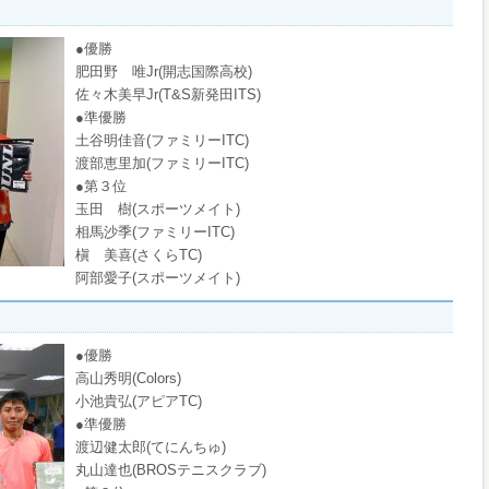
●優勝
肥田野 唯Jr(開志国際高校)
佐々木美早Jr(T&S新発田ITS)
●準優勝
土谷明佳音(ファミリーITC)
渡部恵里加(ファミリーITC)
●第３位
玉田 樹(スポーツメイト)
相馬沙季(ファミリーITC)
槇 美喜(さくらTC)
阿部愛子(スポーツメイト)
●優勝
高山秀明(Colors)
小池貴弘(アピアTC)
●準優勝
渡辺健太郎(てにんちゅ)
丸山達也(BROSテニスクラブ)