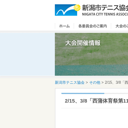
新潟市テニス協会
>
その他
>
2/15、3/
2/15、3/8「西蒲体育祭