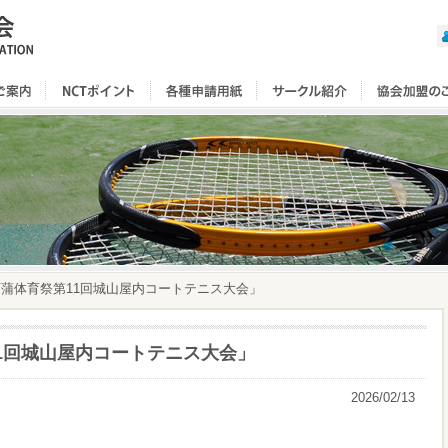
8「西蒲体育祭第11回城山屋内コートテニス大会」
第11回城山屋内コートテニス大会」
2026/02/13