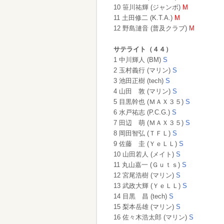
10 笹川祐輝 (ジャンボ)
M
11 土田修二 (K.T.A.)
M
12 野島漣音 (普及クラブ)
M
サテライト（４４）
1 中川輝人 (BM)
S
2 玉村義行 (マリン)
S
3 池田正樹 (tech)
S
4 山田 敦 (マリン)
S
5 目黒幹也 (ＭＡＸ３５)
S
6 水戸祐志 (P.C.G.)
S
7 田辺 萌 (ＭＡＸ３５)
S
8 岡田智弘 (ＴＦＬ)
S
9 佐藤 圭 (ＹｅＬＬ)
S
10 山田若人 (メイト)
S
11 丸山嘉一 (Ｇｕｔｓ)
S
12 宮尾浩樹 (マリン)
S
13 武政大輝 (ＹｅＬＬ)
S
14 目黒 昌 (tech)
S
15 梨本岳雄 (マリン)
S
16 佐々木浩太郎 (マリン)
S