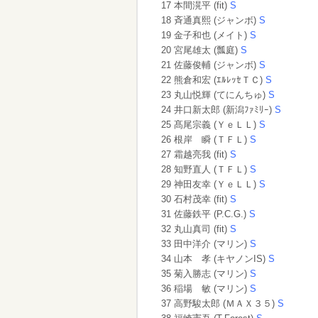
17 本間滉平 (fit)
S
18 斉通真熙 (ジャンボ)
S
19 金子和也 (メイト)
S
20 宮尾雄太 (瓢庭)
S
21 佐藤俊輔 (ジャンボ)
S
22 熊倉和宏 (ｴﾙﾚｯｾＴＣ)
S
23 丸山悦輝 (てにんちゅ)
S
24 井口新太郎 (新潟ﾌｧﾐﾘｰ)
S
25 髙尾宗義 (ＹｅＬＬ)
S
26 根岸 瞬 (ＴＦＬ)
S
27 霜越亮我 (fit)
S
28 知野直人 (ＴＦＬ)
S
29 神田友幸 (ＹｅＬＬ)
S
30 石村茂幸 (fit)
S
31 佐藤鉄平 (P.C.G.)
S
32 丸山真司 (fit)
S
33 田中洋介 (マリン)
S
34 山本 孝 (キヤノンIS)
S
35 菊入勝志 (マリン)
S
36 稲場 敏 (マリン)
S
37 高野駿太郎 (ＭＡＸ３５)
S