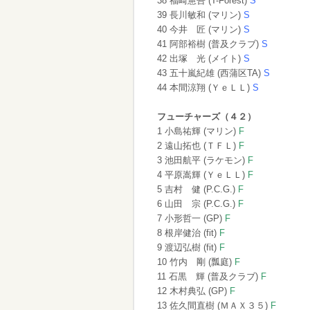
38 福崎憲吾 (T-Forest)
S
39 長川敏和 (マリン)
S
40 今井 匠 (マリン)
S
41 阿部裕樹 (普及クラブ)
S
42 出塚 光 (メイト)
S
43 五十嵐紀雄 (西蒲区TA)
S
44 本間涼翔 (ＹｅＬＬ)
S
フューチャーズ（４２）
1 小島祐輝 (マリン)
F
2 遠山拓也 (ＴＦＬ)
F
3 池田航平 (ラケモン)
F
4 平原嵩輝 (ＹｅＬＬ)
F
5 吉村 健 (P.C.G.)
F
6 山田 宗 (P.C.G.)
F
7 小形哲一 (GP)
F
8 根岸健治 (fit)
F
9 渡辺弘樹 (fit)
F
10 竹内 剛 (瓢庭)
F
11 石黒 輝 (普及クラブ)
F
12 木村典弘 (GP)
F
13 佐久間直樹 (ＭＡＸ３５)
F