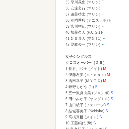
35 早川晃史 (マリン)
F
36 安達良行 (マリン)
F
37 遠藤啓太 (マリン)
F
38 稲岡秀典 (テニスラボ)
F
39 宮川智紀 (マリン)
F
40 加藤久人 (P.C.G.)
F
41 朝妻恭人 (早朝TC)
F
42 梁取俊一 (マリン)
F
女子シングルス
クロスオーバー（２５）
1 長谷川和子 (メイト)
M
2 伊藤友美 (ｃｒｅｓｃ)
M
3 吉田幸子 (ＭＹＴＣ)
M
4 狩野ちがや (fit)
S
5 五十嵐眞由美 (ジャンボ)
S
6 田中みか子 (ヤマダＴＳ)
S
7 山口綾子 (フェローズ)
S
8 結城喜美子 (Nobisiro)
S
9 高橋真世 (メイト)
S
10 工藤絹代 (fit)
S