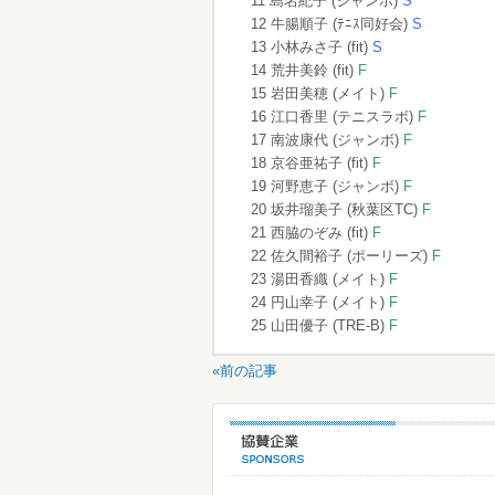
11 島名紀子 (ジャンボ)
S
12 牛腸順子 (ﾃﾆｽ同好会)
S
13 小林みさ子 (fit)
S
14 荒井美鈴 (fit)
F
15 岩田美穂 (メイト)
F
16 江口香里 (テニスラボ)
F
17 南波康代 (ジャンボ)
F
18 京谷亜祐子 (fit)
F
19 河野恵子 (ジャンボ)
F
20 坂井瑠美子 (秋葉区TC)
F
21 西脇のぞみ (fit)
F
22 佐久間裕子 (ポーリーズ)
F
23 湯田香織 (メイト)
F
24 円山幸子 (メイト)
F
25 山田優子 (TRE-B)
F
«前の記事