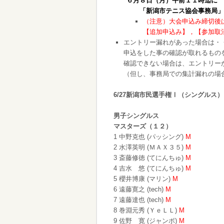
６月８日（月）午前１１時迄に
「新潟市テニス協会事務局」へ、
（注意）大会申込み締切後
【追加申込み】，【参加取
エントリー漏れがあった場合は・
申込をした事の確認が取れるもの
確認できない場合は、エントリー
（但し、事務局での集計漏れの場
6/27新潟市民選手権Ⅰ（シングルス）
男子シングルス
マスターズ（１２）
1 中野克也 (パッシング)
M
2 水澤英明 (ＭＡＸ３５)
M
3 斎藤修徳 (てにんちゅ)
M
4 吉水 悠 (てにんちゅ)
M
5 櫻井博康 (マリン)
M
6 遠藤寛之 (tech)
M
7 遠藤達也 (tech)
M
8 巻淵元秀 (ＹｅＬＬ)
M
9 佐野 寛 (ジャンボ)
M