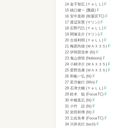
14 金子智広 (ＹｅＬＬ)
F
15 槙口健一 (瓢庭)
F
16 安中直樹 (秋葉区TC)
F
17 渡辺安憲 (マリン)
F
18 石野巧巳 (ＹｅＬＬ)
F
19 関塚圭介 (マリン)
F
20 古俣利明 (ＹｅＬＬ)
F
21 梅原尚徳 (ＭＡＸ３５)
F
22 伊與部浩幸 (fit)
F
23 鬼山啓悟 (Nobisiro)
F
24 小林洋介 (ＭＡＸ３５)
F
25 星野浩康 (ＭＡＸ３５)
F
26 和氣一弘 (fit)
F
27 若月敏行 (Win)
F
28 石津大輔 (ＹｅＬＬ)
F
29 鈴木 聡 (FocusTC)
F
30 中楯直広 (fit)
F
31 小竹 諒 (fit)
F
32 岩田和博 (fit)
F
33 土佐良孝 (FocusTC)
F
34 川井光行 (tech)
F