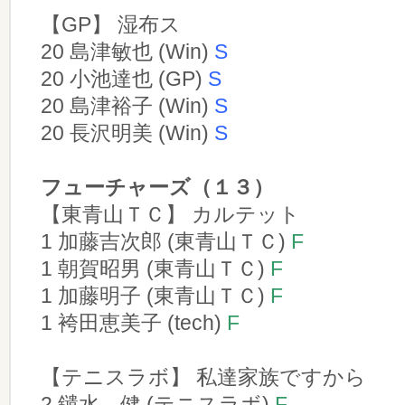
【GP】 湿布ス
20 島津敏也 (Win)
S
20 小池達也 (GP)
S
20 島津裕子 (Win)
S
20 長沢明美 (Win)
S
フューチャーズ（１３）
【東青山ＴＣ】 カルテット
1 加藤吉次郎 (東青山ＴＣ)
F
1 朝賀昭男 (東青山ＴＣ)
F
1 加藤明子 (東青山ＴＣ)
F
1 袴田恵美子 (tech)
F
【テニスラボ】 私達家族ですから
2 鑓水 健 (テニスラボ)
F