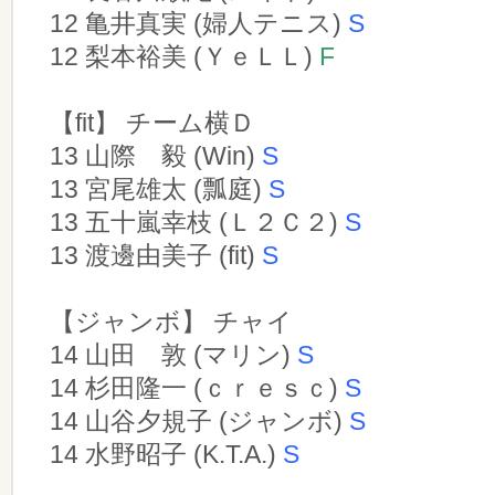
12 亀井真実 (婦人テニス)
S
12 梨本裕美 (ＹｅＬＬ)
F
【fit】 チーム横Ｄ
13 山際 毅 (Win)
S
13 宮尾雄太 (瓢庭)
S
13 五十嵐幸枝 (Ｌ２Ｃ２)
S
13 渡邊由美子 (fit)
S
【ジャンボ】 チャイ
14 山田 敦 (マリン)
S
14 杉田隆一 (ｃｒｅｓｃ)
S
14 山谷夕規子 (ジャンボ)
S
14 水野昭子 (K.T.A.)
S