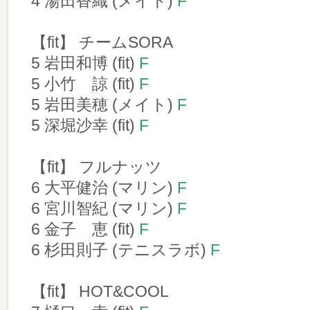
4 湯田香織 (メイト)
F
【fit】 チームSORA
5 岩田和博 (fit)
F
5 小竹 諒 (fit)
F
5 岩田美穂 (メイト)
F
5 深堀沙幸 (fit)
F
【fit】 フルナッツ
6 大平健治 (マリン)
F
6 宮川智紀 (マリン)
F
6 金子 恵 (fit)
F
6 杉田則子 (テニスラボ)
F
【fit】 HOT&COOL