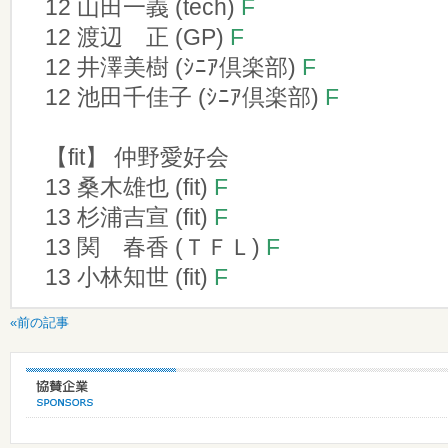
12 山田一義 (tech)
F
12 渡辺 正 (GP)
F
12 井澤美樹 (ｼﾆｱ倶楽部)
F
12 池田千佳子 (ｼﾆｱ倶楽部)
F
【fit】 仲野愛好会
13 桑木雄也 (fit)
F
13 杉浦吉宣 (fit)
F
13 関 春香 (ＴＦＬ)
F
13 小林知世 (fit)
F
«前の記事