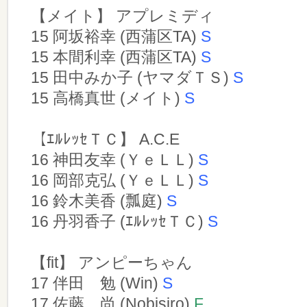
【メイト】 アプレミディ
15 阿坂裕幸 (西蒲区TA)
S
15 本間利幸 (西蒲区TA)
S
15 田中みか子 (ヤマダＴＳ)
S
15 高橋真世 (メイト)
S
【ｴﾙﾚｯｾＴＣ】 A.C.E
16 神田友幸 (ＹｅＬＬ)
S
16 岡部克弘 (ＹｅＬＬ)
S
16 鈴木美香 (瓢庭)
S
16 丹羽香子 (ｴﾙﾚｯｾＴＣ)
S
【fit】 アンピーちゃん
17 伴田 勉 (Win)
S
17 佐藤 尚 (Nobisiro)
F