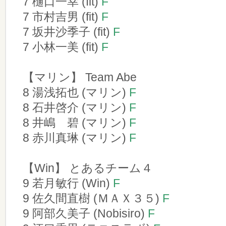
7 樋口一幸 (fit)
F
7 市村吉男 (fit)
F
7 坂井沙季子 (fit)
F
7 小林一美 (fit)
F
【マリン】 Team Abe
8 湯浅拓也 (マリン)
F
8 石井啓介 (マリン)
F
8 井嶋 碧 (マリン)
F
8 赤川真琳 (マリン)
F
【Win】 とあるチーム４
9 若月敏行 (Win)
F
9 佐久間直樹 (ＭＡＸ３５)
F
9 阿部久美子 (Nobisiro)
F