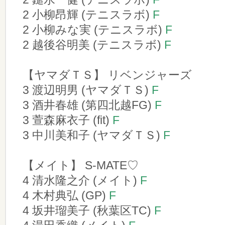
2 小柳昂輝 (テニスラボ)
F
2 小柳みな実 (テニスラボ)
F
2 越後谷明美 (テニスラボ)
F
【ヤマダＴＳ】 リベンジャーズ
3 渡辺明男 (ヤマダＴＳ)
F
3 酒井春雄 (第四北越FG)
F
3 萱森麻衣子 (fit)
F
3 中川美和子 (ヤマダＴＳ)
F
【メイト】 S-MATE♡
4 清水隆之介 (メイト)
F
4 木村典弘 (GP)
F
4 坂井瑠美子 (秋葉区TC)
F