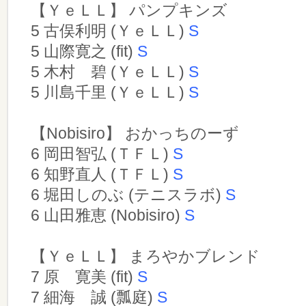
【ＹｅＬＬ】 パンプキンズ
5 古俣利明 (ＹｅＬＬ)
S
5 山際寛之 (fit)
S
5 木村 碧 (ＹｅＬＬ)
S
5 川島千里 (ＹｅＬＬ)
S
【Nobisiro】 おかっちのーず
6 岡田智弘 (ＴＦＬ)
S
6 知野直人 (ＴＦＬ)
S
6 堀田しのぶ (テニスラボ)
S
6 山田雅恵 (Nobisiro)
S
【ＹｅＬＬ】 まろやかブレンド
7 原 寛美 (fit)
S
7 細海 誠 (瓢庭)
S