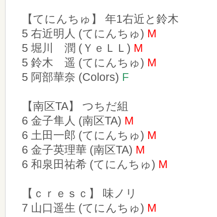
【てにんちゅ】 年1右近と鈴木
5 右近明人 (てにんちゅ)
M
5 堀川 潤 (ＹｅＬＬ)
M
5 鈴木 遥 (てにんちゅ)
M
5 阿部華奈 (Colors)
F
【南区TA】 つちだ組
6 金子隼人 (南区TA)
M
6 土田一郎 (てにんちゅ)
M
6 金子英理華 (南区TA)
M
6 和泉田祐希 (てにんちゅ)
M
【ｃｒｅｓｃ】 味ノリ
7 山口遥生 (てにんちゅ)
M