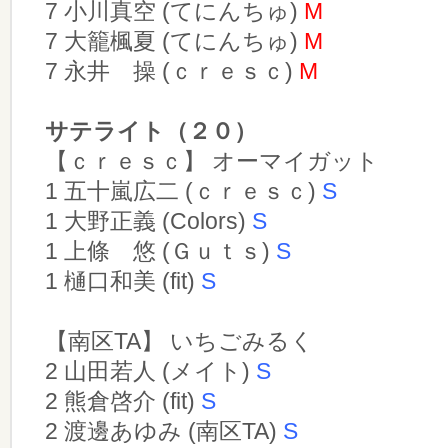
7 小川真空 (てにんちゅ)
M
7 大籠楓夏 (てにんちゅ)
M
7 永井 操 (ｃｒｅｓｃ)
M
サテライト（２０）
【ｃｒｅｓｃ】 オーマイガット
1 五十嵐広二 (ｃｒｅｓｃ)
S
1 大野正義 (Colors)
S
1 上條 悠 (Ｇｕｔｓ)
S
1 樋口和美 (fit)
S
【南区TA】 いちごみるく
2 山田若人 (メイト)
S
2 熊倉啓介 (fit)
S
2 渡邊あゆみ (南区TA)
S