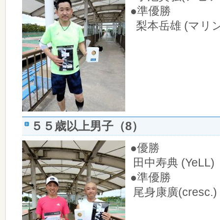
●準優勝
梨本岳雄 (マリン
５５歳以上男子（8）
●優勝
田中寿典 (YeLL
●準優勝
尾身康廣(cresc.)