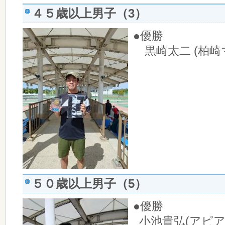
４５歳以上男子（3）
●優勝
黒崎太二 (柏崎
５０歳以上男子（5）
●優勝
小池貴弘(アピアT