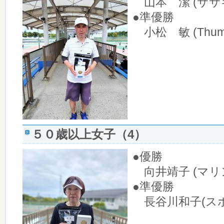
山本 潔 (ササキ
●準優勝
小松 敏 (Thumb
５０歳以上女子（4）
●優勝
向井靖子 (マリ
●準優勝
長谷川和子(ス