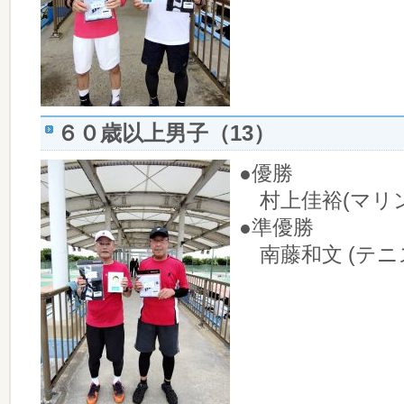
６０歳以上男子（13）
●優勝
村上佳裕(マリン
●準優勝
南藤和文 (テニ