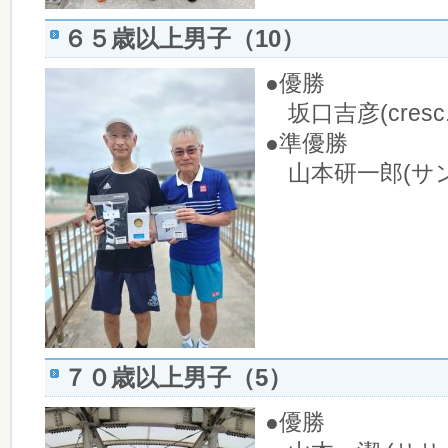
６５歳以上男子（10）
●優勝
坂口吉彦(cresc
●準優勝
山本研一郎(サ
７０歳以上男子（5）
●優勝