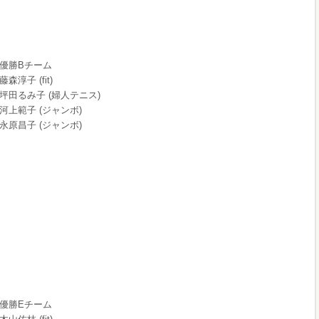
優勝Bチーム
藤森淳子 (fit)
坪田るみ子 (婦人テニス)
河上範子 (ジャンボ)
永原昌子 (ジャンボ)
優勝Eチーム