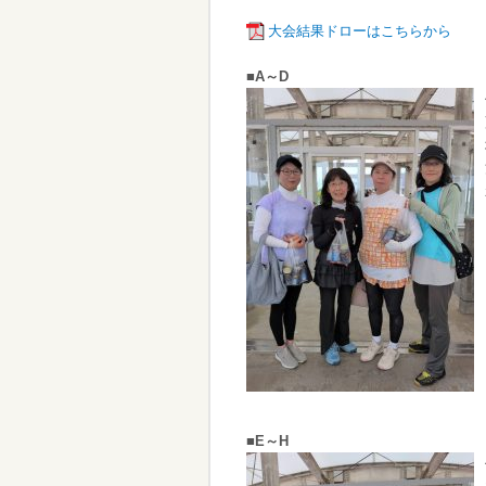
大会結果ドローはこちらから
■A～D
■E～H