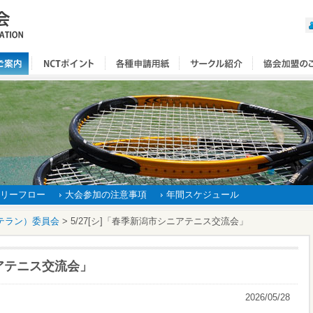
リーフロー
大会参加の注意事項
年間スケジュール
テラン）委員会
>
5/27[シ]「春季新潟市シニアテニス交流会」
ニアテニス交流会」
2026/05/28