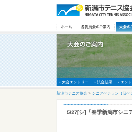
大会エントリー
試合結果
エント
新潟市テニス協会
>
シニアベテラン（旧ベ
5/27[シ]「春季新潟市シ