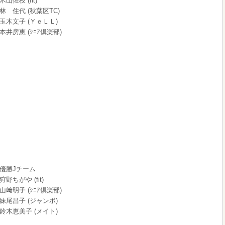
木山佐枝 (fit)
林 住代 (秋葉区TC)
玉木文子 (ＹｅＬＬ)
本井房恵 (ｼﾆｱ倶楽部)
優勝Jチーム
狩野ちがや (fit)
山﨑明子 (ｼﾆｱ倶楽部)
妹尾昌子 (ジャンボ)
鈴木恵美子 (メイト)