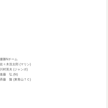
優勝Nチーム
佐々木浩太郎 (マリン)
川村英夫 (ジャンボ)
進藤 弘 (fit)
斉藤 隆 (東青山ＴＣ)