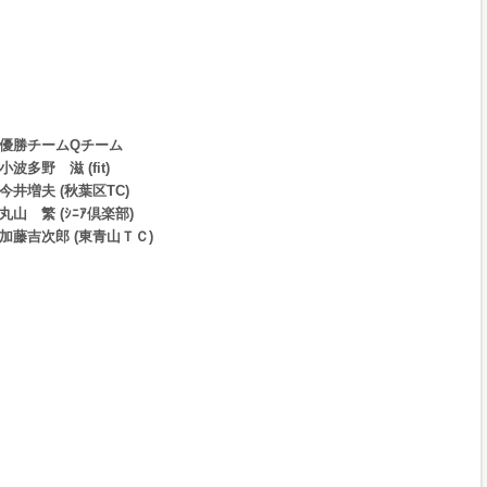
優勝チームQチーム
小波多野 滋 (fit)
今井増夫 (秋葉区TC)
丸山 繁 (ｼﾆｱ倶楽部)
加藤吉次郎 (東青山ＴＣ)