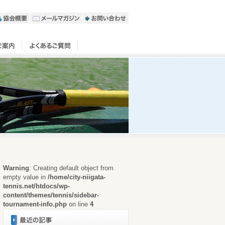
Warning
: Creating default object from
empty value in
/home/city-niigata-
tennis.net/htdocs/wp-
content/themes/tennis/sidebar-
tournament-info.php
on line
4