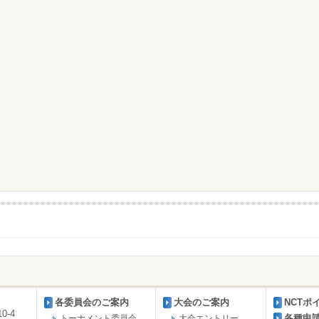
各委員会のご案内
大会のご案内
NCTポ
0-4
各種申
トーナメント委員会
大会エントリー