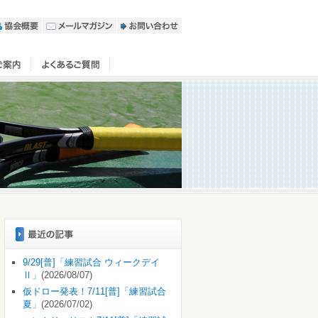
9/29[普]「練習試合 ウィークデイ
Ⅱ」
(2026/08/07)
仮ドロー発表！7/11[普]「練習試合
夏」
(2026/07/02)