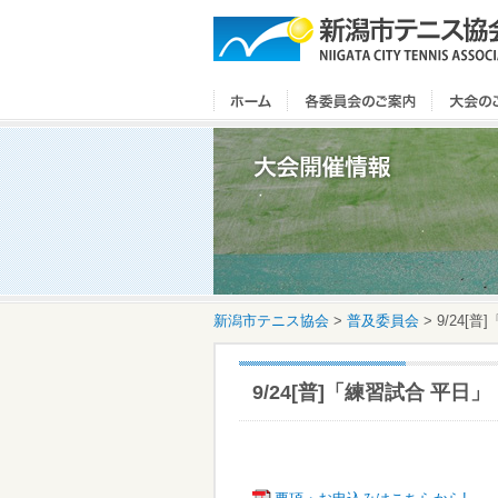
新潟市テニス協会
>
普及委員会
>
9/24[
9/24[普]「練習試合 平日」