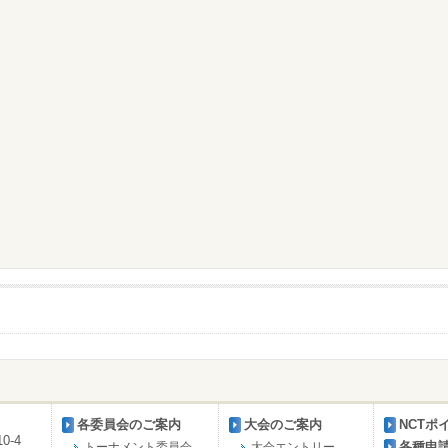
各委員会のご案内
大会のご案内
NCTポ
0-4
各種申
トーナメント委員会
大会エントリー