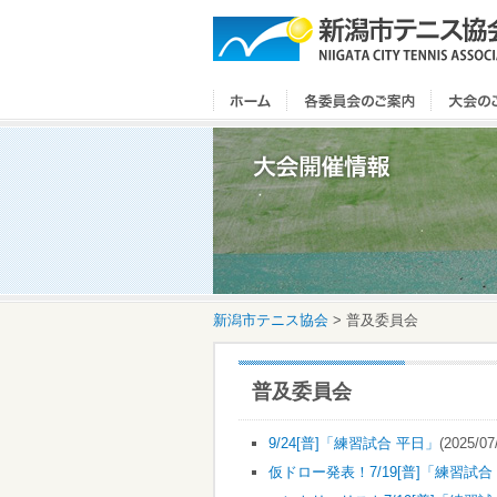
新潟市テニス協会
>
普及委員会
普及委員会
9/24[普]「練習試合 平日」
(2025/07
仮ドロー発表！7/19[普]「練習試合