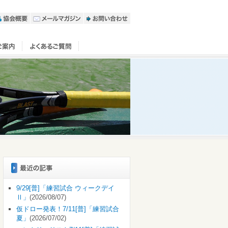
9/29[普]「練習試合 ウィークデイ
Ⅱ」
(2026/08/07)
仮ドロー発表！7/11[普]「練習試合
夏」
(2026/07/02)